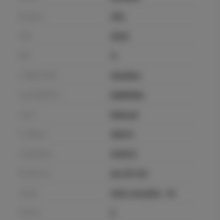
MODELO
Clio
ANO
2022
MÊS
11
COMBUSTÍVEL
Gasóleo
QUILÓMETROS
62891Km
CAIXA
Manual
POTÊNCIA
100CV
CILINDRADA
1461CC
MATRÍCULA
AU-67-OV
STAND
Sob consulta - 10
PORTAS
5