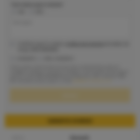
Tem viatura para retoma?
SIM
NÃO
Confirmo que li e aceito a
política de proteção
de dados do
Grupo AMCONFRARIA.
CONSINTO
NÃO CONSINTO
Tenho ainda conhecimento de que este consentimento pode ser
revogado a qualquer momento, mediante comunicação escrita, para a
sede do Grupo AMCONFRARIA (Rua da Raposeira, 180, Confraria, 2420-
203 Colmeias-Leiria) ou para o e-mail
dpo@amconfraria.com
.
GARANTIA 36 MESES
MARCA
Renault