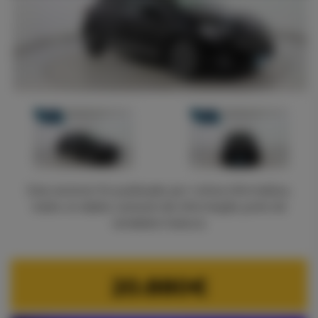
Este anúncio foi publicado por rotina informática,
todos os dados carecem de informação junto do
vendedor/viatura.
20.880€