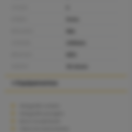
LOTAÇÃO
5
EXTERIOR
Preto
METALIZADO
Não
CATEGORIA
Utilitário
IMPORTADO
NÃO
GARANTIA
36 meses
∨ Equipamentos
Airbag joelho condutor
Airbag joelho passageiro
Bancos em pele/tecido
Câmera de estacionamento