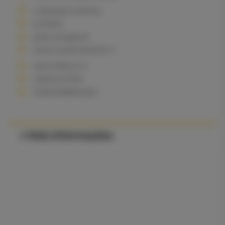
Computador de Bordo
Ecrã táctil
Jantes em liga leve
Sensor estacionamento Tr.
Vidros Elétricos Tr.
Volante em Pele
Volante Multifunções
∨ Mais Informações