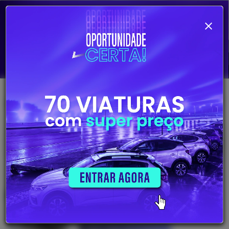
Alterar pesquisa
703
Viaturas
disponíveis
26.380€
VOLVO XC40 2.0 D3
2020
Gasóleo
172530 Km
Saber mais informações