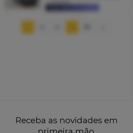
143444 Km
Saber mais informações
1
2
3
…
79
Receba as novidades em
primeira mão.