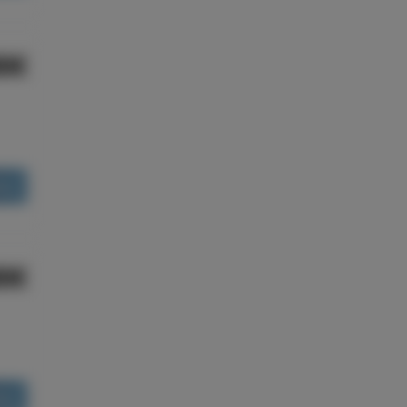
80€
ões
80€
ões