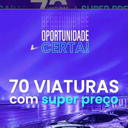
VIATURAS
OFICINA
O
LO
ANO
ELO
DE
ATÉ
MOSTRAR MAIS FILTROS