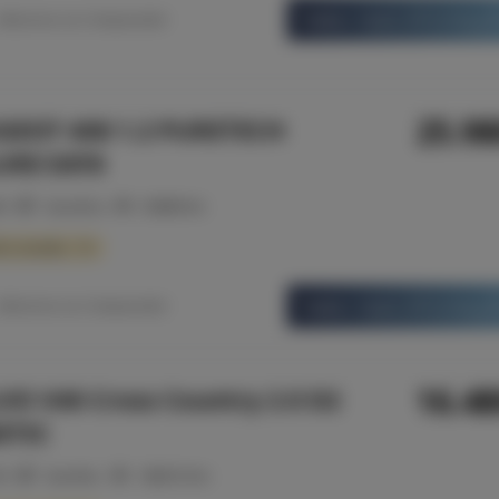
Saber mais informaç
Adicionar ao Comparador
25.9
GEOT 408 1.2 PURETECH
URE EAT8
24
Gasolina
50689 Km
b consulta - 10
Saber mais informaç
Adicionar ao Comparador
16.4
VO V40 Cross Country 2.0 D2
ETIC
16
Gasóleo
182813 Km