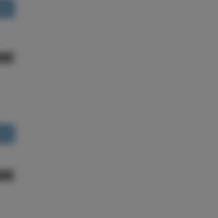
ões
80€
ões
80€