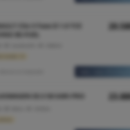
20.5
ULT Clio V Fase II 1.0 TCE
HNO BI-FUEL
25
Gasolina/GPL
31846 Km
b consulta - 10
Saber mais informaç
Adicionar ao Comparador
23.8
KSWAGEN ID.3 58 kWh PRO
22
Elétrico
72018 Km
nfraria