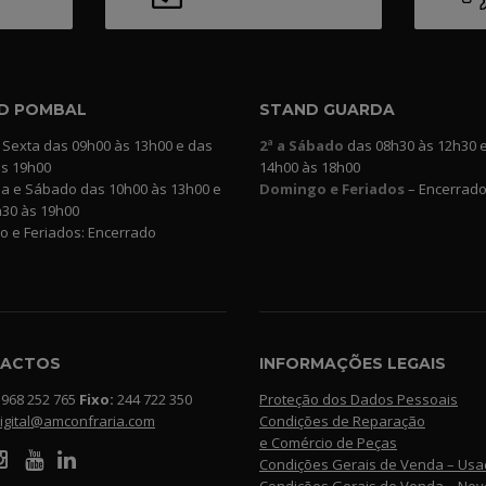
D POMBAL
STAND GUARDA
 Sexta das 09h00 às 13h00 e das
2ª a Sábado
das 08h30 às 12h30 
às 19h00
14h00 às 18h00
a e Sábado das 10h00 às 13h00 e
Domingo e Feriados
– Encerrad
h30 às 19h00
 e Feriados: Encerrado
ACTOS
INFORMAÇÕES LEGAIS
968 252 765
Fixo:
244 722 350
Proteção dos Dados Pessoais
igital@amconfraria.com
Condições de Reparação
e Comércio de Peças
Condições Gerais de Venda – Us
Condições Gerais de Venda – Nov