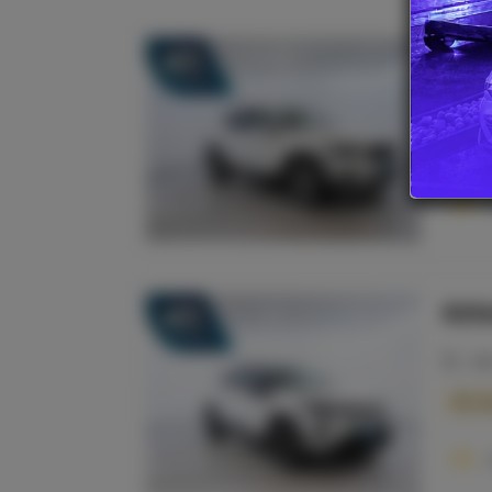
VOL
33
20
Ba
REN
36
20
So