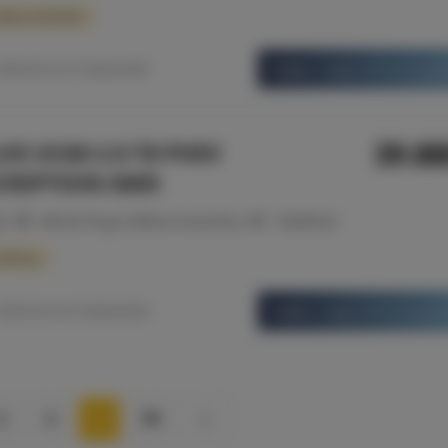
ldas da Rainha
Saber mais informaç
Adicionar ao Comparador
39.8
VO XC60 2.0 T8 PHEV
CRIPTION AWD
20
Híbrido Plug-in (Elétrico/Gasolina)
143444 Km
nfraria
Saber mais informaç
Adicionar ao Comparador
2
3
…
79