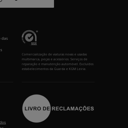
e das
os
Comercialização de viaturas novas e usadas
multimarca, peças e acessórios. Serviços de
reparação e manutenção automóvel. Excluídos
estabelecimentos da Guarda e KGM Leiria.
ados
os