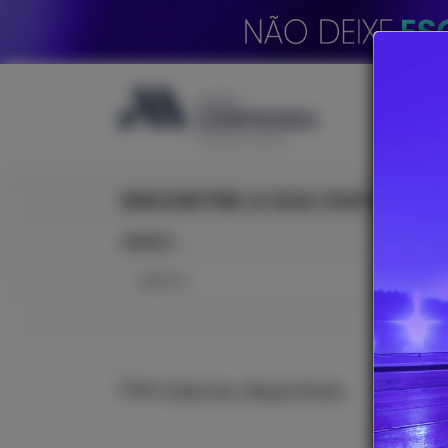
ENCONTRE A SUA VIATURA
MARCA
MODE
MARCA
MOD
704
Viaturas
disponíveis