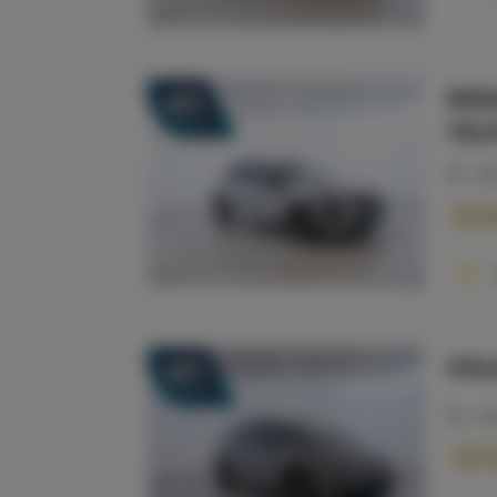
RENA
36
TEC
20
So
VOL
34
20
Co