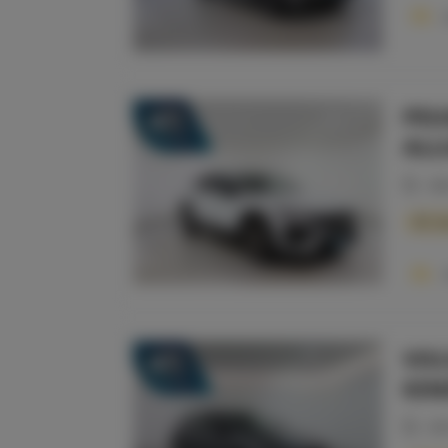
PEU
19
ALL
20
So
VOL
19
KIN
20