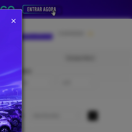
COMPARAR
PORTUNIDADE CERTA
Limpar filtros
PREÇO
DE
ATÉ
Ordenar por
Mais Recentes