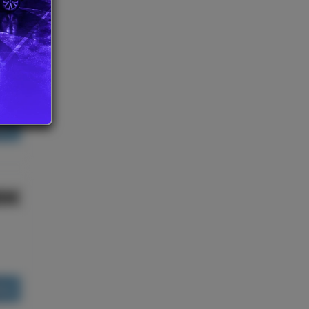
80€
ões
80€
ões