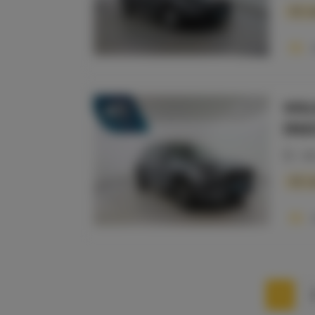
Ca
VOL
21
INS
20
Co
1