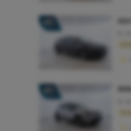
KIA
38
20
Ba
REN
34
20
So