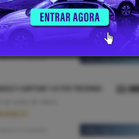
26.3
VO XC40 2.0 D3
20
Gasóleo
172530 Km
rracão
Saber mais informaç
Adicionar ao Comparador
22.9
AULT CAPTUR 1.0 TCE TECHNO
25
Gasolina
34782 Km
b consulta - 10
Saber mais informaç
Adicionar ao Comparador