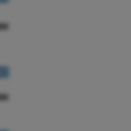
80€
ões
80€