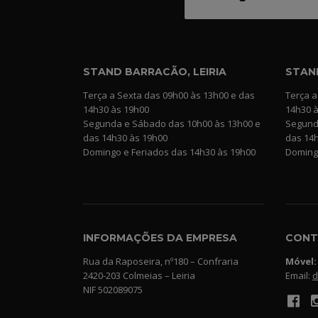
STAND BARRACÃO, LEIRIA
STAN
Terça a Sexta das 09h00 às 13h00 e das
Terça a
14h30 às 19h00
14h30 
Segunda e Sábado das 10h00 às 13h00 e
Segund
das 14h30 às 19h00
das 14
Domingo e Feriados das 14h30 às 19h00
Domingo
INFORMAÇÕES DA EMPRESA
CONT
Rua da Raposeira, nº180 – Confraria
Móvel:
2420-203 Colmeias – Leiria
Email:
d
NIF 502089075