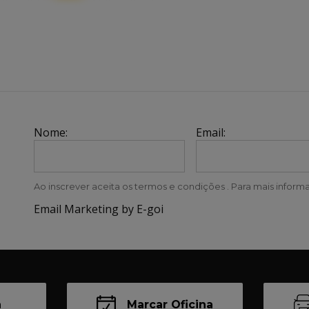
Nome:
Email:
Ao inscrever aceita os termos e condições . Para mais informa
Email Marketing by E-goi
a
Marcar Oficina