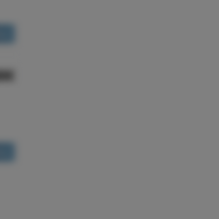
ões
80€
ões