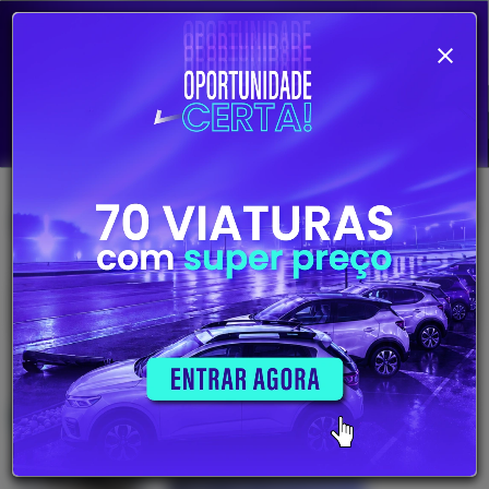
Alterar pesquisa
704
Viaturas
disponíveis
26.380€
VOLVO XC40 2.0 D3
2020
Gasóleo
172530 Km
Saber mais informações