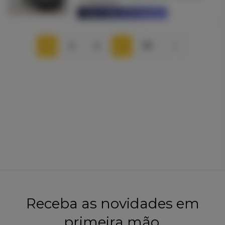
143444 Km
Saber mais informações
1
2
3
…
79
Receba as novidades em
primeira mão.