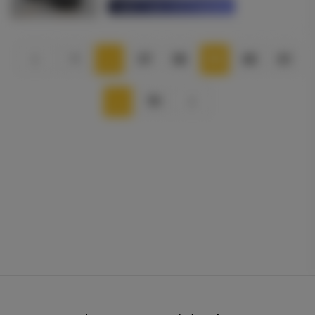
Saber mais informações
1
…
57
58
59
60
61
…
79