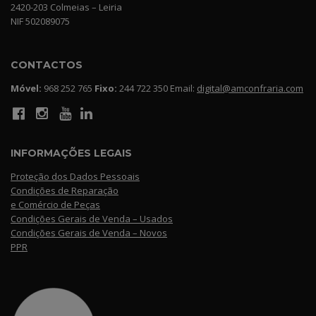
2420-203 Colmeias – Leiria
NIF 502089075
CONTACTOS
Móvel:
968 252 765
Fixo:
244 722 350 Email:
digital@amconfraria.com
INFORMAÇÕES LEGAIS
Proteção dos Dados Pessoais
Condições de Reparação
e Comércio de Peças
Condições Gerais de Venda – Usados
Condições Gerais de Venda – Novos
PPR