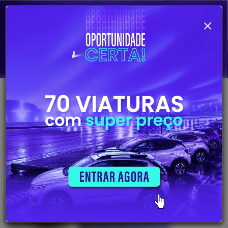
Alterar pesquisa
707
Viaturas
disponíveis
18.780€
RENAULT Clio V 1.0 TCE RS LINE
2022
Gasolina
29468 Km
Saber mais informações