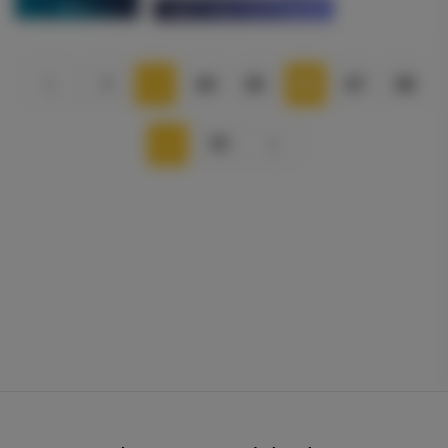
Saber mais informações
1
…
64
65
66
67
68
…
79