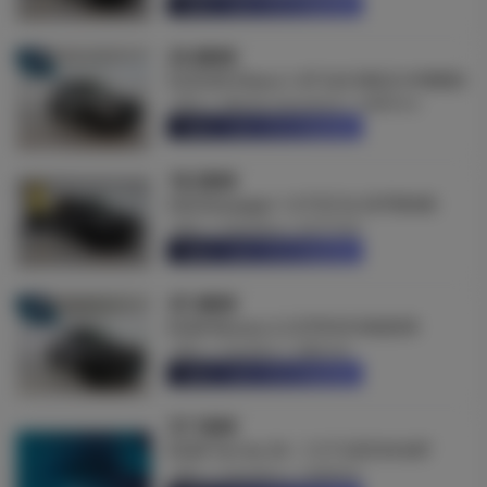
Saber mais informações
25.880€
SUZUKI Vitara 1.4T GLE MILD HYBRID
2024
Híbrido (Gasolina)
34849 Km
Saber mais informações
18.380€
DACIA Jogger 1.0 TCE SL EXTREME
2022
Gasolina
35777 Km
Saber mais informações
47.480€
KGM Musso 2.2 DTR K5 RAIDER
2025
Gasóleo
3803 Km
Saber mais informações
37.180€
KGM Torres 24 – 1.5 T-GDI K4 6AT
2025
Gasolina
13428 Km