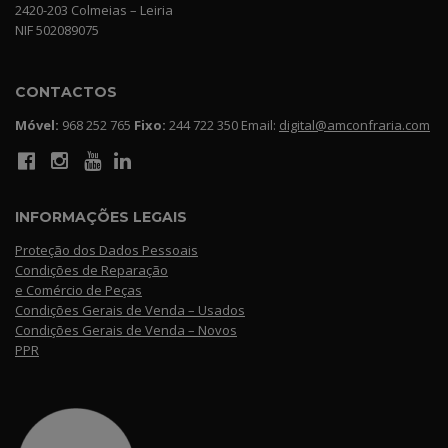
2420-203 Colmeias – Leiria
NIF 502089075
CONTACTOS
Móvel:
968 252 765
Fixo:
244 722 350 Email:
digital@amconfraria.com
INFORMAÇÕES LEGAIS
Proteção dos Dados Pessoais
Condições de Reparação
e Comércio de Peças
Condições Gerais de Venda – Usados
Condições Gerais de Venda – Novos
PPR