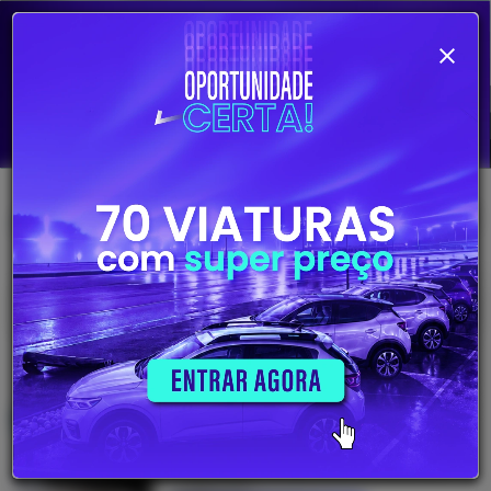
Alterar pesquisa
707
Viaturas
disponíveis
31.880€
VENDIDO
DS DS 7 E-Tense RIVOLI EAT8
2023
Híbrido Plug-in (Elétrico/Gasolina)
48372 Km