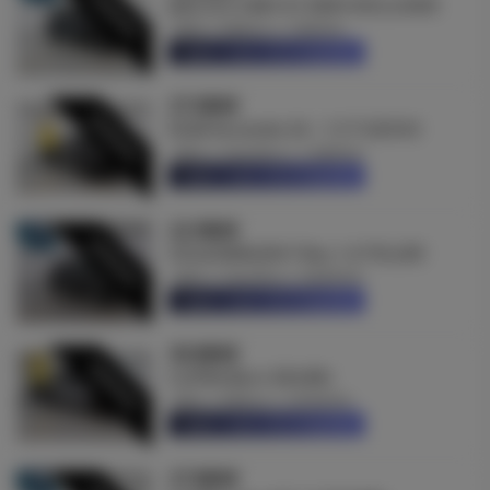
VENDIDO
JAECOO 5 BEV 61 KWH EXCLUSIVE
2026
Elétrico
1500 Km
Saber mais informações
27.080€
VENDIDO
KGM Korando 24 – 1.5 T-GDI K3
2024
Gasolina
11584 Km
Saber mais informações
22.980€
VENDIDO
VOLKSWAGEN T-Roc 1.0 TSI LIFE
2024
Gasolina
50200 Km
Saber mais informações
30.880€
VENDIDO
CUPRA Born 58 kWh
2023
Elétrico
29100 Km
Saber mais informações
27.880€