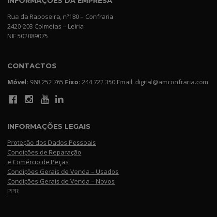
INFORMAÇÕES DA EMPRESA
Rua da Raposeira, nº180 – Confraria
2420-203 Colmeias – Leiria
NIF 502089075
CONTACTOS
Móvel:
968 252 765
Fixo:
244 722 350 Email:
digital@amconfraria.com
INFORMAÇÕES LEGAIS
Proteção dos Dados Pessoais
Condições de Reparação
e Comércio de Peças
Condições Gerais de Venda – Usados
Condições Gerais de Venda – Novos
PPR