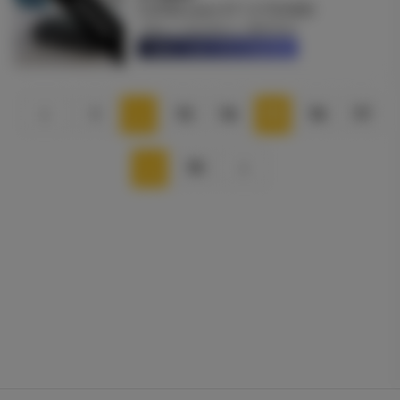
VENDIDO
CUPRA Leon ST 1.5 TSI MID
2024
Gasolina
38676 Km
Saber mais informações
1
…
73
74
75
76
77
…
79